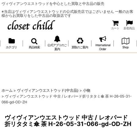
ヴィヴィアンウエストウッドを中心とした買取と中古品の販売
※当店はヴィヴィアンウエストウッドの公式販売店ではございません 一般のお客
様からお買取りをした中古品の取扱店です
カート
新着商品
公式アプリのご
International
カテゴリ
商品検索
買取のご案内
Shop
案内
Order
ホーム
>
ヴィヴィアンウエストウッド(中古品)
>
小物
>
ヴィヴィアンウエストウッド 中古 / レオパード折リタタミ傘 茶 H-26-05-31-
066-gd-OD-ZH
ヴィヴィアンウエストウッド 中古 / レオパード
折リタタミ傘 茶 H-26-05-31-066-gd-OD-ZH