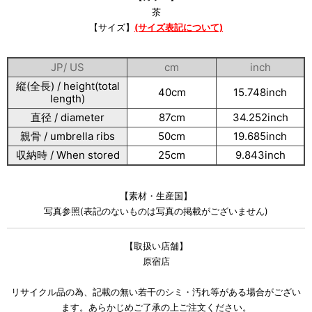
茶
【サイズ】
(サイズ表記について)
JP/ US
cm
inch
縦(全長) / height(total
40cm
15.748inch
length)
直径 / diameter
87cm
34.252inch
親骨 / umbrella ribs
50cm
19.685inch
収納時 / When stored
25cm
9.843inch
【素材・生産国】
写真参照(表記のないものは写真の掲載がございません)
【取扱い店舗】
原宿店
リサイクル品の為、記載の無い若干のシミ・汚れ等がある場合がござい
ます。あらかじめご了承の上ご注文ください。