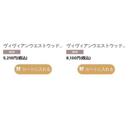
ヴィヴィアンウエストウッド 中古 / 手帳カバー ブラック O-26-08-02-096-gd-IG-OS
ヴィヴィアンウエストウッド 中古 / ウォーターオーブネクタイ ブラウン×クロ O-26-08-02-095-gd-IG-OS
5,210
円
(税込)
8,130
円
(税込)
カートに入れる
カートに入れる