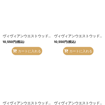
ヴィヴィアンウエストウッド 中古 / ダービーキーチェーンウォレット 赤ｘ白 S-26-07-26-003-gd-AS-ZS
ヴィヴィアンウエストウッド 中古 / ブドワール 30ml Y-26-07-26-001-gd-SZ-ZY
10,550
円
(税込)
10,550
円
(税込)
カートに入れる
カートに入れる
ヴィヴィアンウエストウッド 中古 / LIGHTER HEARTハートシェイプライター オレンジ Y-26-07-26-002-gd-SZ-ZY
ヴィヴィアンウエストウッド 中古 / バスレリーフベルト 黒 H-26-07-26-020-gd-OD-ZH