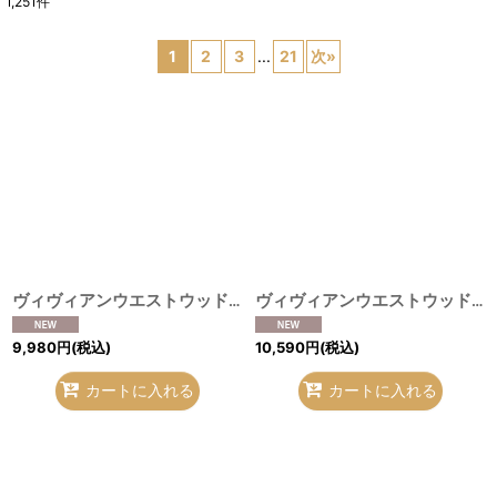
1,251
件
表示数
:
1
2
3
...
21
次
»
並び順
:
絞り込む
ヴィヴィアンウエストウッド 中古 / タータンチェックマフラー 灰ｘエンジ H-26-08-09-024-gd-OD-ZH
ヴィヴィアンウエストウッド 中古 / フリンジマフラー 茶ｘ水色 H-26-08-09-023-gd-OD-ZH
9,980
円
(税込)
10,590
円
(税込)
カートに入れる
カートに入れる