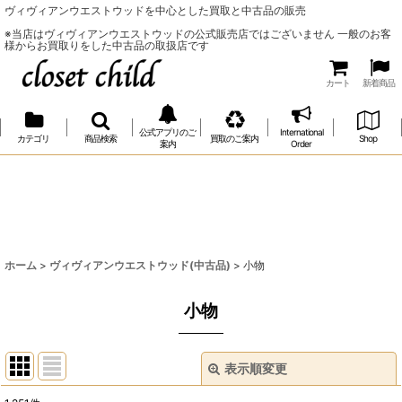
ヴィヴィアンウエストウッドを中心とした買取と中古品の販売
※当店はヴィヴィアンウエストウッドの公式販売店ではございません 一般のお客
様からお買取りをした中古品の取扱店です
カート
新着商品
公式アプリのご
International
カテゴリ
商品検索
買取のご案内
Shop
案内
Order
ホーム
>
ヴィヴィアンウエストウッド(中古品)
>
小物
小物
表示順変更
閉じる