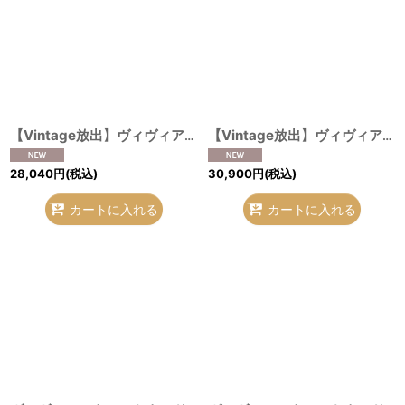
【Vintage放出】ヴィヴィアンウエストウッド 中古 / レオパード折リ畳ミ傘 ピンク O-26-07-25-1035-gd-YM-OS
【Vintage放出】ヴィヴィアンウエストウッド 中古 / ハラコレオパード口金折財布 ピンク O-26-07-25-1032-gd-YM-OS
28,040
円
(税込)
30,900
円
(税込)
カートに入れる
カートに入れる