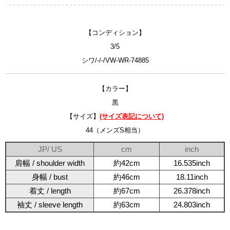
【コンディション】
3/5
シワ/-/-/VW-WR-74885
【カラー】
黒
【サイズ】
(サイズ表記について)
44（メンズS相当）
JP/ US
cm
inch
肩幅 / shoulder width
約42cm
16.535inch
身幅 / bust
約46cm
18.11inch
着丈 / length
約67cm
26.378inch
袖丈 / sleeve length
約63cm
24.803inch