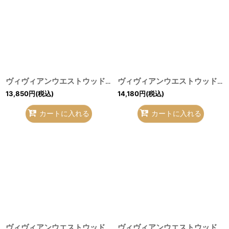
ヴィヴィアンウエストウッド MAN 中古 / FISHERMAN TREASURE シャツ 44 ブラック Y-26-07-26-015-bl-SZ-ZY
ヴィヴィアンウエストウッド MAN 中古 / アメイジングチェックオジークラークシャツ 44 紺 Y-26-07-26-013-bl-SZ-ZY
13,850
円
(税込)
14,180
円
(税込)
カートに入れる
カートに入れる
ヴィヴィアンウエストウッド MAN 中古 / 単色オーブ刺繍リラックスベスト F ブラック Y-26-07-26-027-bl-SZ-ZY
ヴィヴィアンウエストウッド 中古 / カラーオーブ刺繍ストライプブラウス 38 レッド Y-26-07-26-033-bl-SZ-ZY