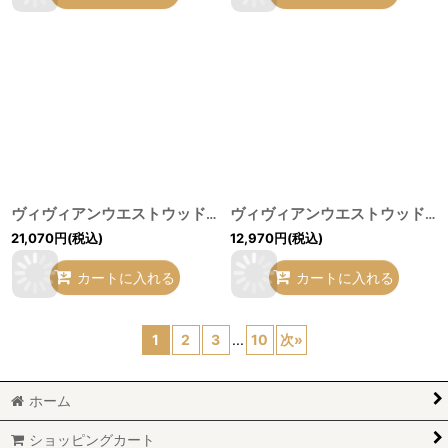
ヴィヴィアンウエストウッド MAN 中古 / タータンチェックロングシャツ FREE 灰×黒 H-26-05-17-015-bl-OD-ZH
ヴィヴィアンウエストウッド MAN 中古 / パームツリーガラシャツ 46 ブルー/グリーン Y-26-05-03-044-bl-SZ-ZY
21,070
円
(税込)
12,970
円
(税込)
カートに入れる
カートに入れる
1
2
3
...
10
次
»
ホーム
ショッピングカート