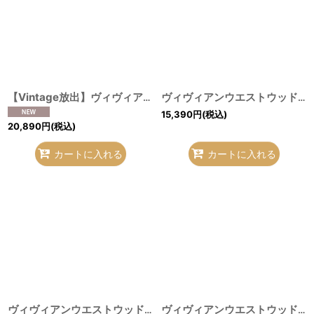
【Vintage放出】ヴィヴィアンウエストウッド 中古 / コットンワイドブラウス L ピンク O-26-07-25-1009-bl-YM-OS
ヴィヴィアンウエストウッド MAN 中古 / ウールチェックロングシャツ 44 黒Ｘグレー I-26-07-22-002-bl-HD-ZI
15,390
円
(税込)
20,890
円
(税込)
カートに入れる
カートに入れる
ヴィヴィアンウエストウッド MAN 中古 / リバティークレリックシャツ II(メンズM相当） ピンク H-26-07-12-011-bl-OD-ZH
ヴィヴィアンウエストウッド 中古 / カラーオーブ刺繍ストライプシャツ 40（メンズL相当） 黒ｘ灰 H-26-07-12-012-bl-OD-ZH