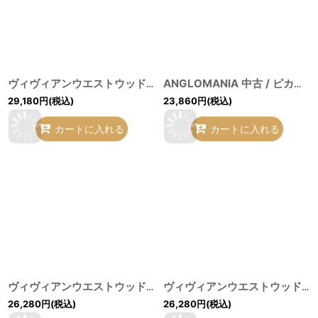
ヴィヴィアンウエストウッド 中古 / サティア刺繍カバーオールシャツ UK10（9号相当） 灰 H-26-07-12-017-bl-OD-ZH
ANGLOMANIA 中古 / ピカデリーサーカスシャツ 38 マルチ O-26-07-12-018-bl-YM-OS
29,180
円
(税込)
23,860
円
(税込)
カートに入れる
カートに入れる
ヴィヴィアンウエストウッド 中古 / ボトルネックブラウス 40 ブラック O-26-07-12-022-bl-YM-OS
ヴィヴィアンウエストウッド 中古 / フリンジシャツ 02 ブラック O-26-07-12-021-bl-YM-OS
26,280
円
(税込)
26,280
円
(税込)