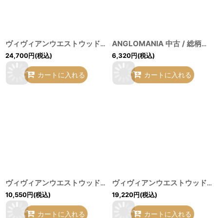
ヴィヴィアンウエストウッド 中古 / フレーム サークルシャツ 00（ワンサイズ） 黒 H-26-05-24-022-bl-OD-ZH
ANGLOMANIA 中古 / 総柄シャツ 40 アカＸ緑Ｘ白 I-26-05-20-017-bl-HD-ZI
24,700
円
(税込)
6,320
円
(税込)
カートに入れる
カートに入れる
ヴィヴィアンウエストウッド 中古 / ストライプ半袖ブラウス 40 青Ｘ白 I-26-05-20-016-bl-HD-ZI
ヴィヴィアンウエストウッド 中古 / カモフラージュシャツ 36（S相当） カーキ H-26-05-17-011-bl-OD-ZH
10,550
円
(税込)
19,220
円
(税込)
カートに入れる
カートに入れる