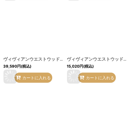
ヴィヴィアンウエストウッド 中古 / サークルシャツ 38 ブラック O-26-07-12-032-bl-YM-OS
ヴィヴィアンウエストウッド MAN 中古 / カラーオーブ刺繍半袖シャツ 52（メンズXXL相当） 白 H-26-07-05-020-bl-OD-ZH
39,590
円
(税込)
15,020
円
(税込)
カートに入れる
カートに入れる