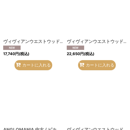
ヴィヴィアンウエストウッド MAN 中古 / リバティクラシックシャツ 46（メンズM相当） 黒 H-26-08-02-024-bl-OD-ZH
ヴィヴィアンウエストウッド 中古 / ボウタイブラウス 3 ホワイト O-26-08-02-036-bl-IG-OS
17,740
円
(税込)
22,650
円
(税込)
カートに入れる
カートに入れる
ANGLOMANIA 中古 / ピカデリーサーカスシャツ 38（ワンサイズ） マルチ H-26-08-02-009-bl-OD-ZH
ヴィヴィアンウエストウッド 中古 / ONE FUN SEPTEMBERシャツ 48（メンズL相当） マルチ H-26-08-02-030-bl-OD-ZH