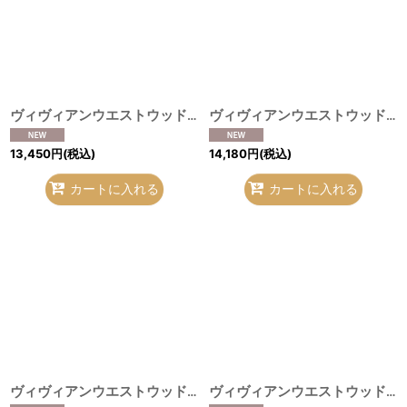
ヴィヴィアンウエストウッド MAN 中古 / ローズ刺繍ストライプシャツ 46（メンズM相当） 白 H-26-08-02-023-bl-OD-ZH
ヴィヴィアンウエストウッド MAN 中古 / ブロックチェックアシンメトリーシャツ 48 サックス×ホワイト O-26-08-02-034-bl-IG-OS
13,450
円
(税込)
14,180
円
(税込)
カートに入れる
カートに入れる
ヴィヴィアンウエストウッド MAN 中古 / ブロックチェックアシンメトリーシャツ 44 ネイビー×ホワイト O-26-08-02-035-bl-IG-OS
ヴィヴィアンウエストウッド 中古 / ケイブマンptシャツ 48（メンズL相当） 黒 H-26-08-02-031-bl-OD-ZH