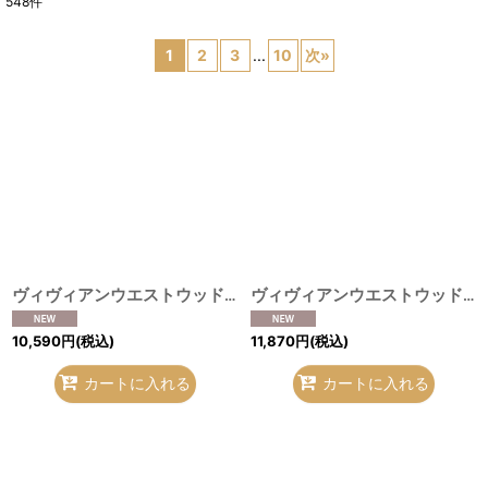
548
件
表示数
:
1
2
3
...
10
次
»
並び順
:
絞り込む
ヴィヴィアンウエストウッド 中古 / オーブ刺繍シャツ 03（11号相当） 白 H-26-08-09-019-bl-OD-ZH
ヴィヴィアンウエストウッド 中古 / タータンチェックスクエアシャツ 00（ワンサイズ） 灰ｘ紺 H-26-08-02-007-bl-OD-ZH
10,590
円
(税込)
11,870
円
(税込)
カートに入れる
カートに入れる