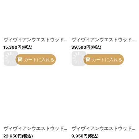
ヴィヴィアンウエストウッド 中古 / アシンメトリーボタンフライシャツ 1 ネイビーｘレッド O-26-06-28-018-bl-YM-ZH
ヴィヴィアンウエストウッド 中古 / ユニオンジャックシルクフリルブラウス UK8/US4 マルチ O-26-06-28-027-bl-YM-ZH
15,390
円
(税込)
39,590
円
(税込)
カートに入れる
カートに入れる
ヴィヴィアンウエストウッド 中古 / ハウスオブカード六分袖シャツ 38 ホワイト O-26-06-21-021-bl-YM-ZH
ヴィヴィアンウエストウッド MAN 中古 / オーブ刺繍シャツ 46 白 S-26-06-10-043-bl-AS-ZS
22,650
円
(税込)
9,950
円
(税込)