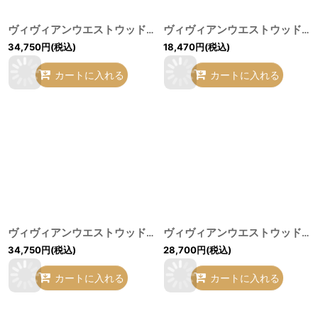
ヴィヴィアンウエストウッド 中古 / TARTAN DRUNKUN シャツ サックス O-26-07-05-005-bl-YM-OS
ヴィヴィアンウエストウッド 中古 / 単色オーブ刺繍レジメンブラウス 3 ワイン Y-26-07-08-009-bl-SZ-ZY
34,750
円
(税込)
18,470
円
(税込)
カートに入れる
カートに入れる
ヴィヴィアンウエストウッド 中古 / ロッキンホーススレイブ ブラウン I-26-06-24-100-bl-HD-ZI
ヴィヴィアンウエストウッド 中古 / ハートクリヌキ半袖ブラウス 02 黒 I-26-06-24-009-bl-HD-ZI
34,750
円
(税込)
28,700
円
(税込)
カートに入れる
カートに入れる