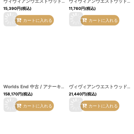
ヴィヴィアンウエストウッド 中古 / スカルレース柄半袖ロングシャツ 2 黒Ｘ白 I-26-06-24-010-bl-HD-ZI
ヴィヴィアンウエストウッド MAN 中古 / オーブ刺繍レースシャツ 44 紺 I-26-06-24-005-bl-HD-ZI
15,390
円
(税込)
11,760
円
(税込)
カートに入れる
カートに入れる
Worlds End 中古 / アナーキーシャツ S/M マルチ O-26-06-28-002-bl-YM-OS
ヴィヴィアンウエストウッド 中古 / アシンメトリーストライプ半袖シャツ 2 グレー O-26-06-28-015-bl-YM-ZH
158,170
円
(税込)
21,440
円
(税込)
カートに入れる
カートに入れる