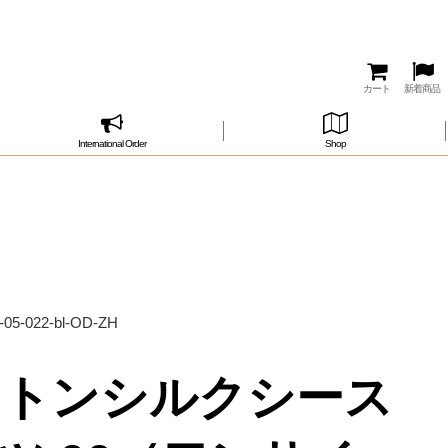
カート
新着商品
International Order
Shop
2-bl-OD-ZH
ットンシルクシース