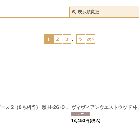
表示順変更
1
2
3
...
5
次
»
絞り込む
ヴィヴィアンウエストウッド 中古 / 単色オーブ刺繍シャツワンピース 2（9号相当） 黒 H-26-08-02-026-op-OD-ZH
[
210005000
13,450
円
(税込)