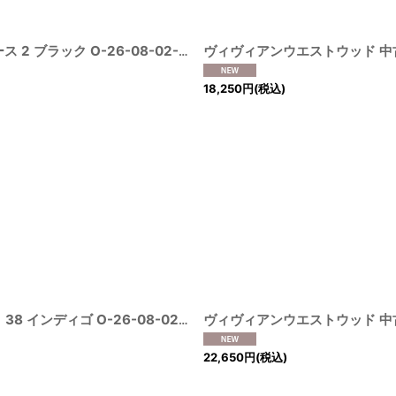
ヴィヴィアンウエストウッド 中古 / T.F.T.Lスカルニットワンピース 2 ブラック O-26-08-02-033-op-IG-OS
[
2110060000003816
18,250
円
(税込)
ANGLOMANIA 中古 / ノーカラー開襟ワンピース【サンプル品】 38 インディゴ O-26-08-02-038-op-IG-OS
[
211006000000382
22,650
円
(税込)