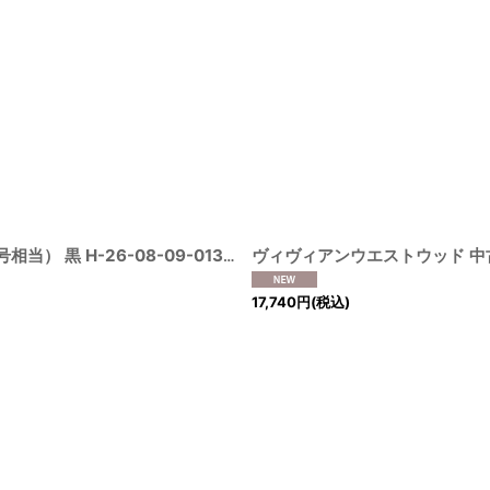
ヴィヴィアンウエストウッド 中古 / 単色オーブ刺繍ニット 2（9号相当） 黒 H-26-08-09-013-to-OD-ZH
[
2100050000015552-H-
17,740
円
(税込)