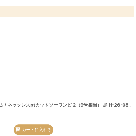
閉じる
0015512-H-26-08-02-026-op-OD-ZH
]
ヴィヴィアンウエストウッド 中古 / ネックレスptカットソーワンピ 2（9号相当） 黒 H-26-08-02-027-op-OD-ZH
カートに入れる