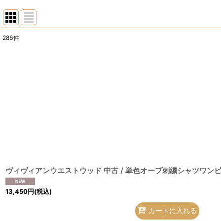
286
件
サブカテゴリ
:
表示数
:
並び順
:
13,450
円
(税込)
カートに入れる