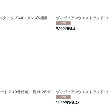
ヴィヴィアンウエストウッド MAN 中古 / オーブ刺繍ボーダータンクトップ 44（メンズS相当） 黒ｘ灰 H-26-08-09-012-to-OD-ZH
9,160
円
(税込)
ヴィヴィアンウエストウッド 中古 / メランジラメ織リウエストコート 2（9号相当） 紺 H-26-08-09-005-to-OD-ZH
[
210005000
13,450
円
(税込)