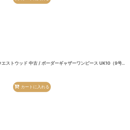
00088709-O-26-08-02-009-op-YM-OS
]
【Vintage放出】ヴィヴィアンウエストウッド 中古 / ボーダーギャザーワンピース UK10（9号相当） 黒 H-26-07-25-018-op-OD-ZH
カートに入れる