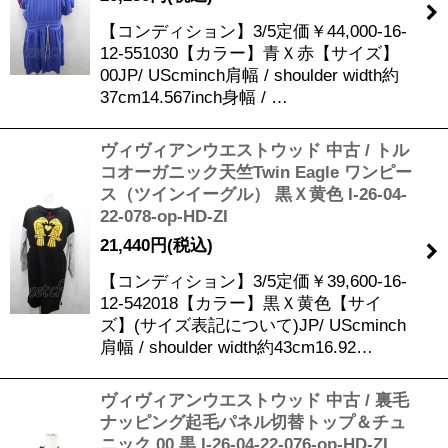
【コンディション】3/5定価￥44,000-16-
12-551030【カラー】青Ｘ赤【サイズ】
00JP/ UScminch肩幅 / shoulder width約
37cm14.567inch身幅 / …
ヴィヴィアンウエストウッド 中古 / トル
コオーガニック天竺Twin Eagle ワンピー
ス（ツインイーグル） 黒Ｘ黄色 I-26-04-
22-078-op-HD-ZI
21,440
円
(税込)
【コンディション】3/5定価￥39,600-16-
12-542018【カラー】黒Ｘ黄色【サイ
ズ】(サイズ表記について)JP/ UScminch
肩幅 / shoulder width約43cm16.92…
ヴィヴィアンウエストウッド 中古 / 裏毛
ナッピング起毛パネル切替トップ＆チュ
ニック 00 黒 I-26-04-22-076-op-HD-ZI