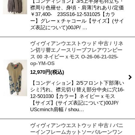
【コンディション】3/5上半身毛羽立ち・
襟周り色褪せ、身頃・肩薄汚れあり/定価
￥37,400- 23SS16-12-531025【カラ
ー】グレーｘチャコール【サイズ】(サイ
ズ表記について)00JP/ …
ヴィヴィアンウエストウッド 中古 / リネ
ン切リ替エノースリーブフレアワンピー
ス 00 ネイビーｘモス O-26-06-21-025-
op-YM-OS
12,970
円
(税込)
【コンディション】2/5フロント下部薄い
シミ汚れ、襟元切り替え部分中央に穴16-
12-501030【カラー】ネイビーｘモス
【サイズ】(サイズ表記について)00JP/
UScminch肩幅 / shou…
ヴィヴィアンウエストウッド 中古 / バニ
ーインフレームカットソーバルーンワン