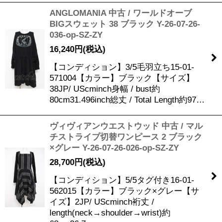
ANGLOMANIA 中古 / ワールドオーブ
BIGスウェット 38 ブラック Y-26-07-26-
036-op-SZ-ZY
16,240
円
(税込)
【コンディション】3/5毛羽立ち15-01-
571004【カラー】ブラック【サイズ】
38JP/ UScminch身幅 / bust約
80cm31.496inch総丈 / Total Length約97…
ヴィヴィアンウエストウッド 中古 / マル
チストライプ切替ワンピース 2 ブラック
×グレー Y-26-07-26-026-op-SZ-ZY
28,700
円
(税込)
【コンディション】5/5タグ付き16-01-
562015【カラー】ブラック×グレー【サ
イズ】2JP/ UScminch裄丈 /
length(neck→shoulder→wrist)約