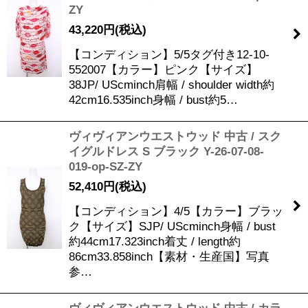
ZY
43,220
円
(税込)
【コンディション】5/5タグ付き12-10-
552007【カラー】ピンク【サイズ】
38JP/ UScminch肩幅 / shoulder width約
42cm16.535inch身幅 / bust約5…
ヴィヴィアンウエストウッド 中古 / スク
イグルドレス S ブラック Y-26-07-08-
019-op-SZ-ZY
52,410
円
(税込)
【コンディション】4/5【カラー】ブラッ
ク【サイズ】SJP/ UScminch身幅 / bust
約44cm17.323inch着丈 / length約
86cm33.858inch【素材・生産国】写真
参…