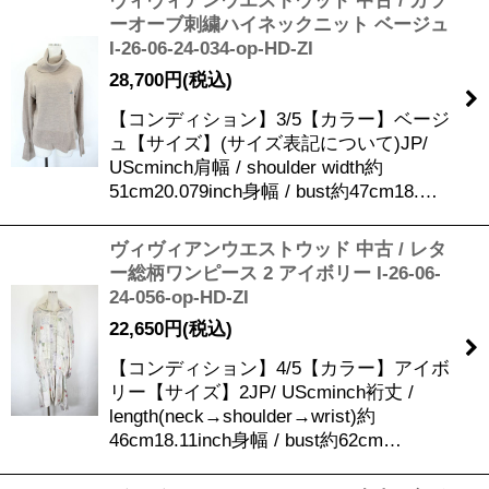
ヴィヴィアンウエストウッド 中古 / カラ
ーオーブ刺繍ハイネックニット ベージュ
I-26-06-24-034-op-HD-ZI
28,700
円
(税込)
【コンディション】3/5【カラー】ベージ
ュ【サイズ】(サイズ表記について)JP/
UScminch肩幅 / shoulder width約
51cm20.079inch身幅 / bust約47cm18.…
ヴィヴィアンウエストウッド 中古 / レタ
ー総柄ワンピース 2 アイボリー I-26-06-
24-056-op-HD-ZI
22,650
円
(税込)
【コンディション】4/5【カラー】アイボ
リー【サイズ】2JP/ UScminch裄丈 /
length(neck→shoulder→wrist)約
46cm18.11inch身幅 / bust約62cm…