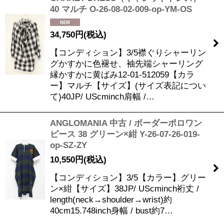
40 マルチ O-26-08-02-009-op-YM-OS
34,750
円
(税込)
【コンディション】3/5襟ぐりシャーリン
グかすかに色褪せ、袖先端シャーリング
縁かすかに黄ばみ12-01-512059【カラ
ー】マルチ【サイズ】(サイズ表記につい
て)40JP/ UScminch肩幅 /…
ANGLOMANIA 中古 / ボーダーポロワン
ピース 38 グリーン×紺 Y-26-07-26-019-
op-SZ-ZY
10,550
円
(税込)
【コンディション】3/5【カラー】グリー
ン×紺【サイズ】38JP/ UScminch裄丈 /
length(neck→shoulder→wrist)約
40cm15.748inch身幅 / bust約7…