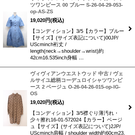
ツワンピース 00 ブルー S-26-04-29-053-
op-AS-ZS
19,020
円
(税込)
【コンディション】3/5【カラー】ブルー
【サイズ】(サイズ表記について)00JP/
UScminch裄丈 /
length(neck→shoulder→wrist)約
42cm16.535inch身幅 …
ヴィヴィアンウエストウッド 中古 / ヴェ
ルサイユ総柄コーデュロイシャツワンピ
ース 2 ベージュ O-26-04-26-015-op-IG-
OS
19,020
円
(税込)
【コンディション】3/5襟ぐり薄汚れ・
少々擦れ16-01-572024【カラー】ベージ
ュ【サイズ】(サイズ表記について)2JP/
UScminch肩幅 / shoulder width約60cm23.