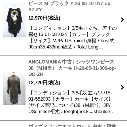
ピース M ブラック Y-26-06-10-017-op-
SZ-ZY
12,970
円
(税込)
【コンディション】3/5毛羽立ち、若干の
褪せ16-01-581024【カラー】ブラック
【サイズ】MJP/ UScminch身幅 / bust約
90cm35.433inch総丈 / Total Leng…
ANGLOMANIA 中古 / シャツワンピース
38（M相当） カーキ H-26-05-31-006-op-
OD-ZH
12,720
円
(税込)
【コンディション】3/5毛羽立ち/-/-/15-
01-552003【カラー】カーキ【サイズ】
(サイズ表記について)38（M相当）JP/
UScminch裄丈 / length(neck→shoulde…
ヴィヴィアンウエストウッド 中古 / 額縁