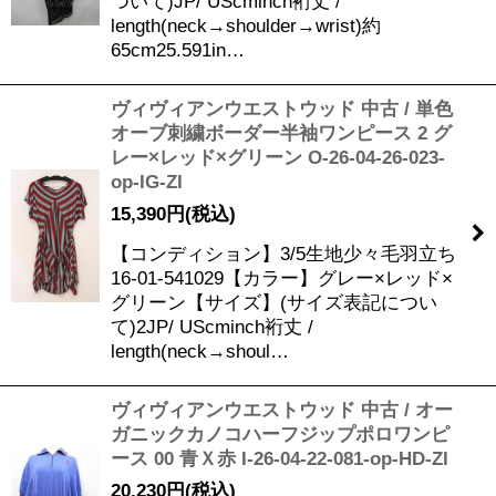
ついて)JP/ UScminch裄丈 /
length(neck→shoulder→wrist)約
65cm25.591in…
ヴィヴィアンウエストウッド 中古 / 単色
オーブ刺繍ボーダー半袖ワンピース 2 グ
レー×レッド×グリーン O-26-04-26-023-
op-IG-ZI
15,390
円
(税込)
【コンディション】3/5生地少々毛羽立ち
16-01-541029【カラー】グレー×レッド×
グリーン【サイズ】(サイズ表記につい
て)2JP/ UScminch裄丈 /
length(neck→shoul…
ヴィヴィアンウエストウッド 中古 / オー
ガニックカノコハーフジップポロワンピ
ース 00 青Ｘ赤 I-26-04-22-081-op-HD-ZI
20,230
円
(税込)