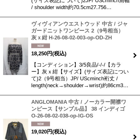
(サイズ表記について)2JP/ UScminch肩幅
/ shoulder width約70.5cm27.756…
ヴィヴィアンウエストウッド 中古 / ジャ
ガードニットワンピース 2（9号相当）
灰ｘ紺 H-26-08-02-003-op-OD-ZH
18,250
円
(税込)
【コンディション】3/5良品/-/-/【カラ
ー】灰ｘ紺【サイズ】(サイズ表記につい
て)2（9号相当）JP/ UScminch裄丈 /
length(neck→shoulder→wrist)約86cm3…
ANGLOMANIA 中古 / ノーカラー開襟ワ
ンピース【サンプル品】 38 インディゴ
O-26-08-02-038-op-IG-OS
19,020
円
(税込)