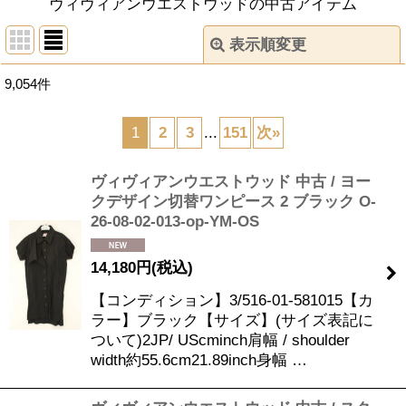
ヴィヴィアンウエストウッドの中古アイテム
表示順変更
閉じる
9,054
件
サブカテゴリ
:
1
2
3
...
151
次
»
表示数
:
ヴィヴィアンウエストウッド 中古 / ヨー
並び順
:
クデザイン切替ワンピース 2 ブラック O-
26-08-02-013-op-YM-OS
絞り込む
14,180
円
(税込)
【コンディション】3/516-01-581015【カ
ラー】ブラック【サイズ】(サイズ表記に
ついて)2JP/ UScminch肩幅 / shoulder
width約55.6cm21.89inch身幅 …