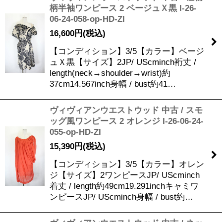
柄半袖ワンピース 2 ベージュＸ黒 I-26-
06-24-058-op-HD-ZI
16,600
円
(税込)
【コンディション】3/5【カラー】ベージ
ュＸ黒【サイズ】2JP/ UScminch裄丈 /
length(neck→shoulder→wrist)約
37cm14.567inch身幅 / bust約41…
ヴィヴィアンウエストウッド 中古 / スモ
ッグ風ワンピース 2 オレンジ I-26-06-24-
055-op-HD-ZI
15,390
円
(税込)
【コンディション】3/5【カラー】オレン
ジ【サイズ】2ワンピースJP/ UScminch
着丈 / length約49cm19.291inchキャミワ
ンピースJP/ UScminch身幅 / bust約…