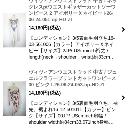
ヴィヴィアンウエストウッド 中古 / ネッ
クレスptウエストギャザーカットソーワ
ンピース 2 アイボリーＸネイビー I-26-
06-24-051-op-HD-ZI
14,180
円
(税込)
【コンディション】3/5表面毛羽立ち16-
03-561006【カラー】アイボリーＸネイ
ビー【サイズ】2JP/ UScminch裄丈 /
length(neck→shoulder→wrist)約33cm…
ヴィヴィアンウエストウッド 中古 / ジュ
エルフラワープリントカットワンピース
00 ピンク I-26-06-24-053-op-HD-ZI
14,180
円
(税込)
【コンディション】3/5表面毛羽立ち、袖
先、裾よれ16-12-501011【カラー】ピン
ク【サイズ】00JP/ UScminch肩幅 /
shoulder width約84cm33.071inch身幅…