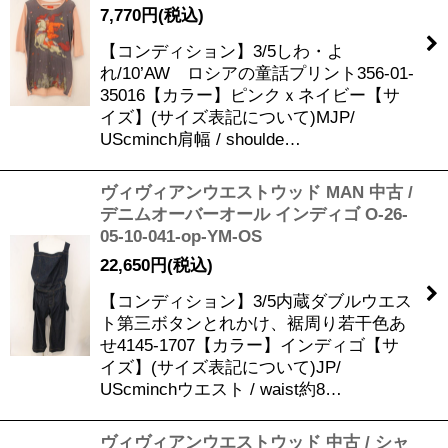
7,770
円
(税込)
【コンディション】3/5しわ・よ
れ/10’AW ロシアの童話プリント356-01-
35016【カラー】ピンクｘネイビー【サ
イズ】(サイズ表記について)MJP/
UScminch肩幅 / shoulde…
ヴィヴィアンウエストウッド MAN 中古 /
デニムオーバーオール インディゴ O-26-
05-10-041-op-YM-OS
22,650
円
(税込)
【コンディション】3/5内蔵ダブルウエス
ト第三ボタンとれかけ、裾周り若干色あ
せ4145-1707【カラー】インディゴ【サ
イズ】(サイズ表記について)JP/
UScminchウエスト / waist約8…
ヴィヴィアンウエストウッド 中古 / シャ