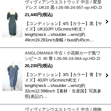
ヴィヴィアンウエストウッド 中古 / 変形
ドレス UK10 黒 I-26-06-24-057-op-HD-ZI
21,440
円
(税込)
【コンディション】4/5【カラー】黒【サ
イズ】UK10JP/ UScminch裄丈 /
length(neck→shoulder→wrist)約
49cm19.291inch身幅 / bust約45cm…
ANGLOMANIA 中古 / 小花柄カーデ風ワ
ンピース 40 青 I-26-06-24-064-op-HD-ZI
20,230
円
(税込)
【コンディション】3/5【カラー】青【サ
イズ】40JP/ UScminch裄丈 /
length(neck→shoulder→wrist)約
32cm12.598inch【素材・生産国】写真参
照(表記の…
ヴィヴィアンウエストウッド 中古 / 植物