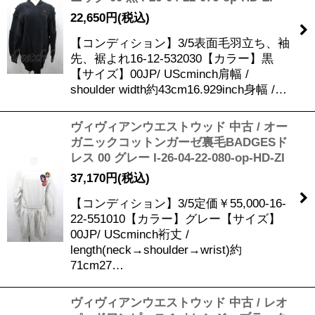
22,650
円
(税込)
【コンディション】3/5表面毛羽立ち、袖
先、裾よれ16-12-532030【カラー】黒
【サイズ】00JP/ UScminch肩幅 /
shoulder width約43cm16.929inch身幅 /…
ヴィヴィアンウエストウッド 中古 / オー
ガニックコットンガーゼ裏毛BADGESド
レス 00 グレー I-26-04-22-080-op-HD-ZI
37,170
円
(税込)
【コンディション】3/5定価￥55,000-16-
22-551010【カラー】グレー【サイズ】
00JP/ UScminch裄丈 /
length(neck→shoulder→wrist)約
71cm27…
ヴィヴィアンウエストウッド 中古 / レオ