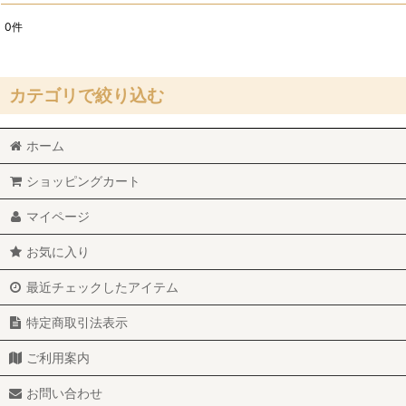
0
件
サブカテゴリ
:
表示数
:
カテゴリで絞り込む
並び順
:
GANRYU その他（コラボもの） (全商品)
ホーム
ショッピングカート
ワンピース
マイページ
トップス
お気に入り
Tシャツ
最近チェックしたアイテム
シャツ/ブラウス
特定商取引法表示
スカート
ご利用案内
パンツ
お問い合わせ