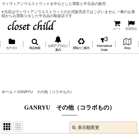
ヴィヴィアンウエストウッドを中心とした買取と中古品の販売
※当店はヴィヴィアンウエストウッドの公式販売店ではございません 一般のお客
様からお買取りをした中古品の取扱店です
カート
新着商品
公式アプリのご
International
カテゴリ
商品検索
買取のご案内
Shop
案内
Order
ホーム
>
GANRYU その他（コラボもの）
GANRYU その他（コラボもの）
表示順変更
閉じる