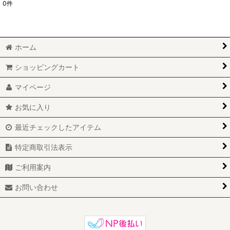
0
件
サブカテゴリ
:
表示数
:
ホーム
ショッピングカート
並び順
:
マイページ
絞り込む
お気に入り
最近チェックしたアイテム
特定商取引法表示
ご利用案内
お問い合わせ