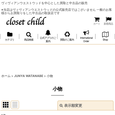
ヴィヴィアンウエストウッドを中心とした買取と中古品の販売
※当店はヴィヴィアンウエストウッドの公式販売店ではございません 一般のお客
様からお買取りをした中古品の取扱店です
カート
新着商品
公式アプリのご
International
カテゴリ
商品検索
買取のご案内
Shop
案内
Order
ホーム
>
JUNYA WATANABE
>
小物
小物
表示順変更
閉じる