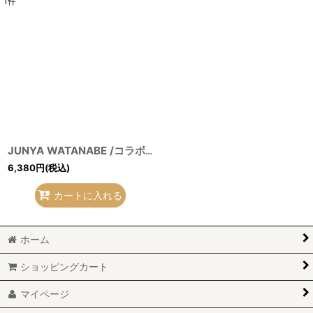
1
件
表示数
:
並び順
:
絞り込む
JUNYA WATANABE /コラボスニーカー T-21-02-19-018-JY-gd-OD-ZH
6,380
円
(税込)
カートに入れる
ホーム
ショッピングカート
マイページ