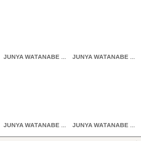
JUNYA WATANABE 中古 / 変形ジャケット M ブラック I-26-01-28-014-jc-HD-ZI
JUNYA WATANABE MAN JKT/スタジャン T-22-12-09-026-JY-jc-IN-ZH
JUNYA WATANABE COMME des GARCONS / モッズコート T-20-10-16-001-JY-co-KT-ZH
JUNYA WATANABE COMME des GARCONS / ダッフルコート T-20-10-16-009-JY-co-OD-ZH