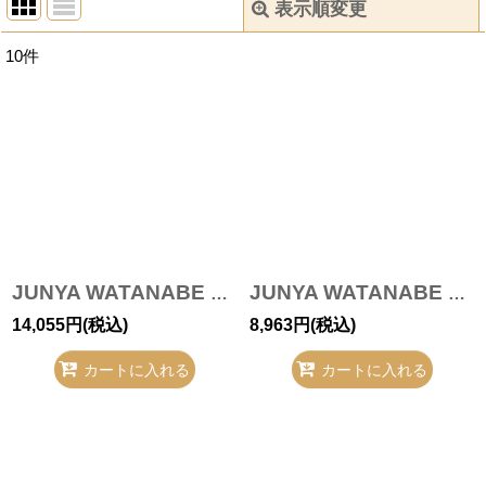
表示順変更
閉じる
10
件
サブカテゴリ
:
表示数
:
並び順
:
絞り込む
JUNYA WATANABE MAN COMME des GARCONS MAN / 綿エステルデニム T-20-11-27-029-JY-pa-OD-ZH
JUNYA WATANABE MAN / チノパンツ T-20-09-26-027-JY-pa-OD-ZH
14,055
円
(税込)
8,963
円
(税込)
カートに入れる
カートに入れる