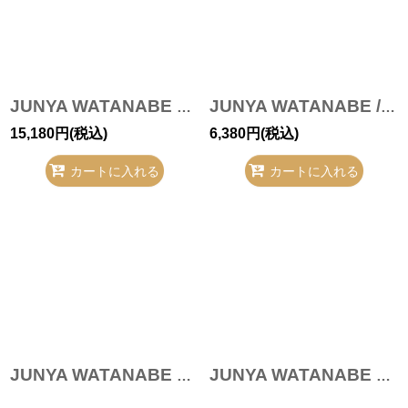
JUNYA WATANABE COMME des GARCONS ハラコスリッポン T-22-03-31-030-JY-sh-IN-ZH
JUNYA WATANABE /コラボスニーカー T-21-02-19-018-JY-gd-OD-ZH
15,180
円
(税込)
6,380
円
(税込)
カートに入れる
カートに入れる
JUNYA WATANABE MAN ボーダーTシャツ 20-09-13-1022-1-TS-JY-OD-ZH
JUNYA WATANABE 中古 / Windstopper Deformed Trench Coat ブラック I-26-01-28-015-jc-HD-ZI