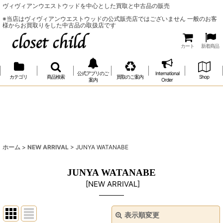
ヴィヴィアンウエストウッドを中心とした買取と中古品の販売
※当店はヴィヴィアンウエストウッドの公式販売店ではございません 一般のお客
様からお買取りをした中古品の取扱店です
カート
新着商品
公式アプリのご
International
カテゴリ
商品検索
買取のご案内
Shop
案内
Order
ホーム
>
NEW ARRIVAL
>
JUNYA WATANABE
JUNYA WATANABE
[
NEW ARRIVAL
]
表示順変更
閉じる