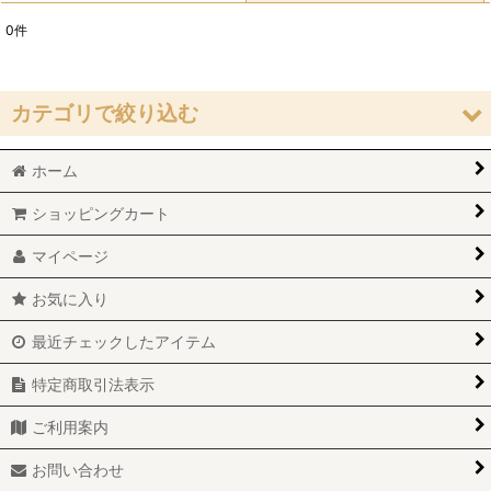
0
件
サブカテゴリ
:
表示数
:
カテゴリで絞り込む
並び順
:
ホーム
JUNYA WATANABE (全商品)
ショッピングカート
ワンピース
絞り込む
マイページ
トップス
お気に入り
Tシャツ
最近チェックしたアイテム
シャツ/ブラウス
特定商取引法表示
スカート
ご利用案内
パンツ
お問い合わせ