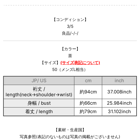
【コンディション】
3/5
良品/-/-/
【カラー】
茶
【サイズ】
(サイズ表記について)
50（メンズL相当）
JP/ US
cm
inch
裄丈 /
約94cm
37.008inch
length(neck→shoulder→wrist)
身幅 / bust
約66cm
25.984inch
着丈 / length
約79cm
31.102inch
【素材・生産国】
写真参照(表記のないものは写真の掲載がございません)