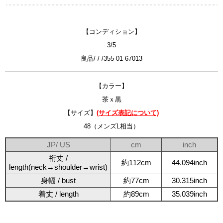
【コンディション】
3/5
良品/-/-/355-01-67013
【カラー】
茶ｘ黒
【サイズ】
(サイズ表記について)
48（メンズL相当）
JP/ US
cm
inch
裄丈 /
約112cm
44.094inch
length(neck→shoulder→wrist)
身幅 / bust
約77cm
30.315inch
着丈 / length
約89cm
35.039inch