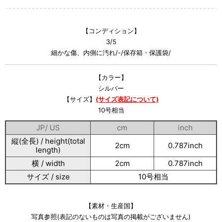
【コンディション】
3/5
細かな傷、内側に汚れ/-/保存箱・保護袋/
【カラー】
シルバー
【サイズ】
(サイズ表記について)
10号相当
JP/ US
cm
inch
縦(全長) / height(total
2cm
0.787inch
length)
横 / width
2cm
0.787inch
サイズ / size
10号相当
【素材・生産国】
写真参照(表記のないものは写真の掲載がございません)