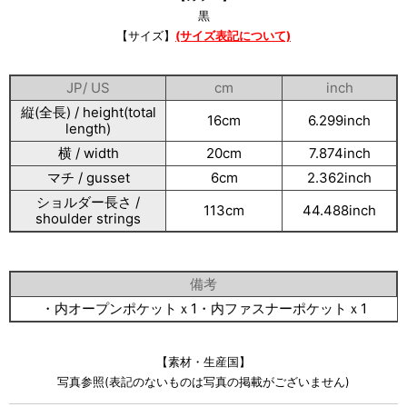
黒
【サイズ】
(サイズ表記について)
JP/ US
cm
inch
縦(全長) / height(total
16cm
6.299inch
length)
横 / width
20cm
7.874inch
マチ / gusset
6cm
2.362inch
ショルダー長さ /
113cm
44.488inch
shoulder strings
備考
・内オープンポケットｘ1・内ファスナーポケットｘ1
【素材・生産国】
写真参照(表記のないものは写真の掲載がございません)