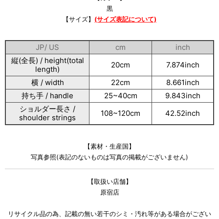
黒
【サイズ】
(サイズ表記について)
JP/ US
cm
inch
縦(全長) / height(total
20cm
7.874inch
length)
横 / width
22cm
8.661inch
持ち手 / handle
25~40cm
9.843inch
ショルダー長さ /
108~120cm
42.52inch
shoulder strings
【素材・生産国】
写真参照(表記のないものは写真の掲載がございません)
【取扱い店舗】
原宿店
リサイクル品の為、記載の無い若干のシミ・汚れ等がある場合がござい