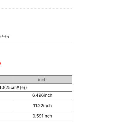
/-/
)
inch
40(25cm相当)
6.496inch
11.22inch
0.591inch