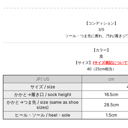
【コンディション】
3/5
ソール・つま先に擦れ、汚れ/履きジワ/-
【カラー】
黒
【サイズ】
(サイズ表記について
40（25cm相当）
JP/ US
cm
サイズ / size
かかと→履き口 / sock height
16.5cm
かかと→つま先 / size (same as shoe
28.5cm
sizes)
ヒール・ソール / heel・sole
1.5cm