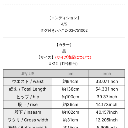
【コンディション】
4/5
タグ付き/-/-/12-03-751002
【カラー】
黒
【サイズ】
(サイズ表記について)
UK12（11号相当）
JP/ US
cm
inch
ウエスト / waist
約84cm
33.071inch
総丈 / Total Length
約138cm
54.331inch
ヒップ / hip
約100cm
39.37inch
股上 / rise
約36cm
14.173inch
股下 / inseam
約102cm
40.157inch
ワタリ / Cross width
約31cm
12.205inch
裾幅 / Bottom width
約15cm
5.906inch