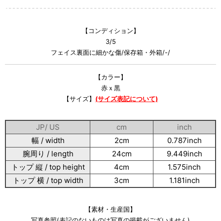
【コンディション】
3/5
フェイス裏面に細かな傷/保存箱・外箱/-/
【カラー】
赤ｘ黒
【サイズ】
(サイズ表記について)
JP/ US
cm
inch
幅 / width
2cm
0.787inch
腕周り / length
24cm
9.449inch
トップ 縦 / top height
4cm
1.575inch
トップ 横 / top width
3cm
1.181inch
【素材・生産国】
写真参照(表記のないものは写真の掲載がございません)