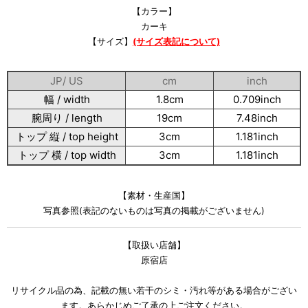
【カラー】
カーキ
【サイズ】
(サイズ表記について)
JP/ US
cm
inch
幅 / width
1.8cm
0.709inch
腕周り / length
19cm
7.48inch
トップ 縦 / top height
3cm
1.181inch
トップ 横 / top width
3cm
1.181inch
【素材・生産国】
写真参照(表記のないものは写真の掲載がございません)
【取扱い店舗】
原宿店
リサイクル品の為、記載の無い若干のシミ・汚れ等がある場合がござい
ます。あらかじめご了承の上ご注文ください。