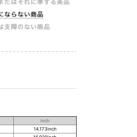
inch
14.173inch