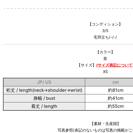
【コンディション】
3/5
毛羽立ち/-/-/
【カラー】
茶
【サイズ】
(サイズ表記について
XS
JP/ US
cm
裄丈 / length(neck→shoulder→wrist)
約81cm
身幅 / bust
約41cm
着丈 / length
約55cm
【素材・生産国】
写真参照(表記のないものは写真の掲載がご