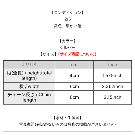
【コンディション】
2/5
変色、細かい傷
【カラー】
シルバー
【サイズ】
(サイズ表記について)
JP/ US
cm
inch
縦(全長) / height(total
4cm
1.575inch
length)
横 / width
6cm
2.362inch
チェーン長さ / Chain
8cm
3.15inch
length
【素材・生産国】
写真参照(表記のないものは写真の掲載がございません)