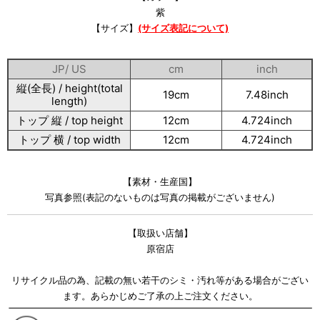
紫
【サイズ】
(サイズ表記について)
JP/ US
cm
inch
縦(全長) / height(total
19cm
7.48inch
length)
トップ 縦 / top height
12cm
4.724inch
トップ 横 / top width
12cm
4.724inch
【素材・生産国】
写真参照(表記のないものは写真の掲載がございません)
【取扱い店舗】
原宿店
リサイクル品の為、記載の無い若干のシミ・汚れ等がある場合がござい
ます。あらかじめご了承の上ご注文ください。