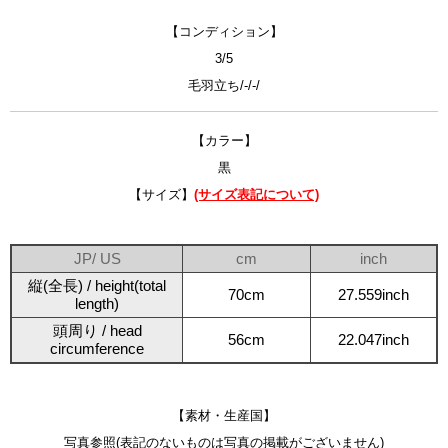
【コンディション】
3/5
毛羽立ち/-/-/
【カラー】
黒
【サイズ】
(サイズ表記について)
JP/ US
cm
inch
縦(全長) / height(total
70cm
27.559inch
length)
頭周り / head
56cm
22.047inch
circumference
【素材・生産国】
写真参照(表記のないものは写真の掲載がございません)