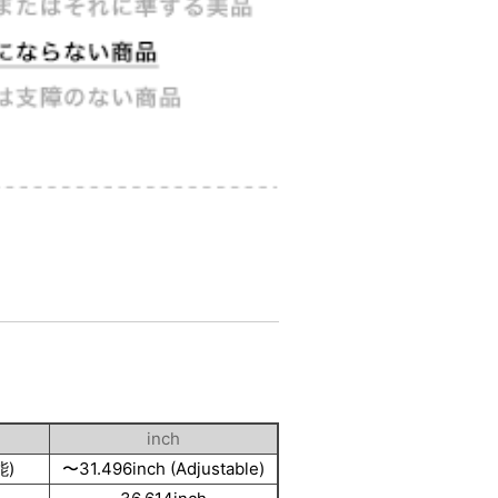
inch
能)
〜31.496inch (Adjustable)