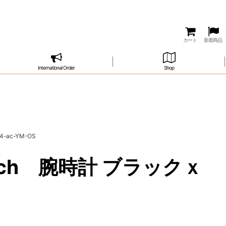
カート
新着商品
International Order
Shop
ac-YM-OS
ch 腕時計 ブラックｘ