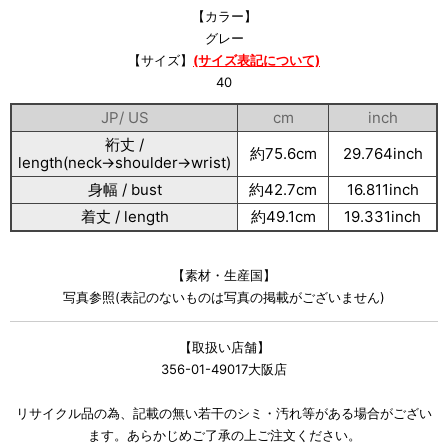
【カラー】
グレー
【サイズ】
(サイズ表記について)
40
JP/ US
cm
inch
裄丈 /
約75.6cm
29.764inch
length(neck→shoulder→wrist)
身幅 / bust
約42.7cm
16.811inch
着丈 / length
約49.1cm
19.331inch
【素材・生産国】
写真参照(表記のないものは写真の掲載がございません)
【取扱い店舗】
356-01-49017大阪店
リサイクル品の為、記載の無い若干のシミ・汚れ等がある場合がござい
ます。あらかじめご了承の上ご注文ください。