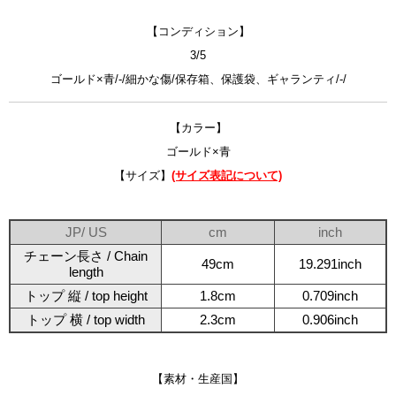
【コンディション】
3/5
ゴールド×青/-/細かな傷/保存箱、保護袋、ギャランティ/-/
【カラー】
ゴールド×青
【サイズ】
(サイズ表記について)
JP/ US
cm
inch
チェーン長さ / Chain
49cm
19.291inch
length
トップ 縦 / top height
1.8cm
0.709inch
トップ 横 / top width
2.3cm
0.906inch
【素材・生産国】