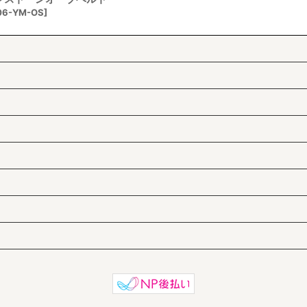
06-YM-OS
]