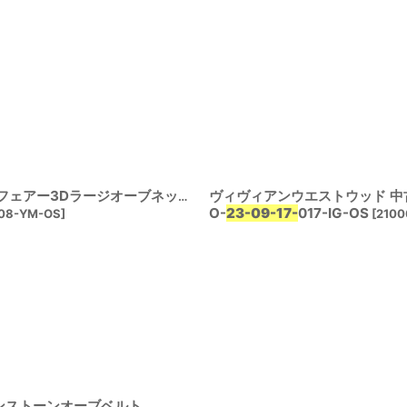
絞り込む
ヴィヴィアンウエストウッド 中古
【SALE】【10%OFF】ヴィヴィアンウエストウッド 中古 / メイフェアー3Dラージオーブネックレス
O-
23-09-17-
017-IG-OS
08-YM-OS
]
[
210
インストーンオーブベルト